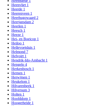
Heemstede
1
Heenvliet
1
Heerde
1
Heerenveen
1
Heerhugowaard
2
Heerjansdam
2
Heerlen
1
Heesch
1
Heeze
1
Hei- en Boeicop
1
Heiloo
1
Hellevoetsluis
1
Helmond
7
Helvoirt
1
Hendrik-Ido-Ambacht
1
Hengelo
4
Herkenbosch
1
Hernen
1
Herwijnen
1
Heukelom
1
Hilvarenbeek
1
Hilversum
3
Holten
1
Hoofddorp
1
Hoogerheide
1