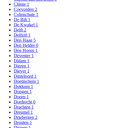
Clinge
1
Coevorden
2
Colmschate
1
De Bilt
1
De Kwakel
1
Delft
2
Delfzijl
1
Den Haag
5
Den Helder
0
Den Hoorn
1
Deventer
1
Didam
1
Dieren
1
Diever
1
Dinteloord
1
Doetinchem
1
Dokkum
1
Dongen
1
Doorn
1
Dordrecht
0
Drachten
1
Dreumel
1
Driebergen
2
Dronten
1
Drunen
1