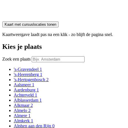
Kaart met cursuslocaties tonen
Kaartweergave laadt pas na een klik - zo blijft de pagina snel.
Kies je plaats
Zoek een plaats
's-Gravendeel
1
's-Heerenberg
1
's-Hertogenbosch
2
Aalsmeer
1
Aardenburg
1
Achterveld
1
Alblasserdam
1
Alkmaar
2
Almelo
2
Almere
1
Almkerk
1
Alphen aan den Rijn
0