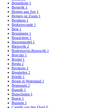
Bennekom
1
Bergeijk
1
Bergen aan Zee
1
Bergen op Zoom
1
Berghem
1
Berkenwoude
1
Best
1
Beuningen
1
Beusichem
1
Biezenmortel
1
Bleiswijk
2
Bodegraven-Reeuwijk
1
Borculo
1
Boxtel
1
Breda
2
Breskens
1
Breukelen
2
Brielle
1
Broek in Waterland
1
Brunssum
2
Bunnik
1
Bunschoten
1
Buren
1
Bussum
1
Capelle aan den IJssel
0