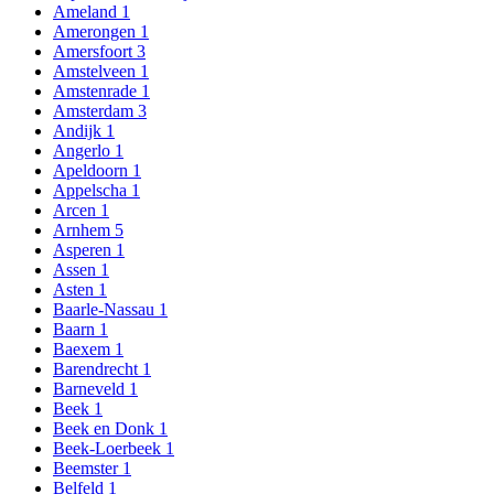
Ameland
1
Amerongen
1
Amersfoort
3
Amstelveen
1
Amstenrade
1
Amsterdam
3
Andijk
1
Angerlo
1
Apeldoorn
1
Appelscha
1
Arcen
1
Arnhem
5
Asperen
1
Assen
1
Asten
1
Baarle-Nassau
1
Baarn
1
Baexem
1
Barendrecht
1
Barneveld
1
Beek
1
Beek en Donk
1
Beek-Loerbeek
1
Beemster
1
Belfeld
1