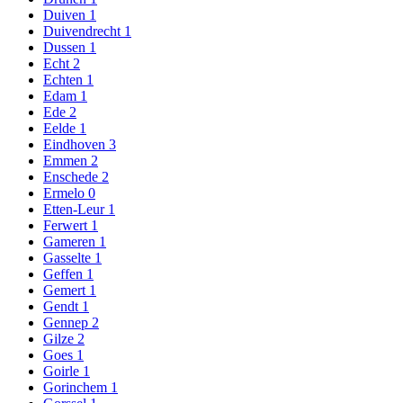
Duiven
1
Duivendrecht
1
Dussen
1
Echt
2
Echten
1
Edam
1
Ede
2
Eelde
1
Eindhoven
3
Emmen
2
Enschede
2
Ermelo
0
Etten-Leur
1
Ferwert
1
Gameren
1
Gasselte
1
Geffen
1
Gemert
1
Gendt
1
Gennep
2
Gilze
2
Goes
1
Goirle
1
Gorinchem
1