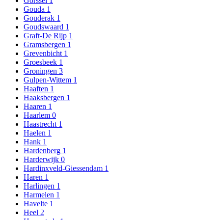
Gorssel
1
Gouda
1
Gouderak
1
Goudswaard
1
Graft-De Rijp
1
Gramsbergen
1
Grevenbicht
1
Groesbeek
1
Groningen
3
Gulpen-Wittem
1
Haaften
1
Haaksbergen
1
Haaren
1
Haarlem
0
Haastrecht
1
Haelen
1
Hank
1
Hardenberg
1
Harderwijk
0
Hardinxveld-Giessendam
1
Haren
1
Harlingen
1
Harmelen
1
Havelte
1
Heel
2