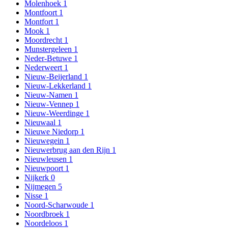
Molenhoek
1
Montfoort
1
Montfort
1
Mook
1
Moordrecht
1
Munstergeleen
1
Neder-Betuwe
1
Nederweert
1
Nieuw-Beijerland
1
Nieuw-Lekkerland
1
Nieuw-Namen
1
Nieuw-Vennep
1
Nieuw-Weerdinge
1
Nieuwaal
1
Nieuwe Niedorp
1
Nieuwegein
1
Nieuwerbrug aan den Rijn
1
Nieuwleusen
1
Nieuwpoort
1
Nijkerk
0
Nijmegen
5
Nisse
1
Noord-Scharwoude
1
Noordbroek
1
Noordeloos
1