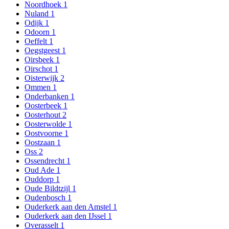
Noordhoek
1
Nuland
1
Odijk
1
Odoorn
1
Oeffelt
1
Oegstgeest
1
Oirsbeek
1
Oirschot
1
Oisterwijk
2
Ommen
1
Onderbanken
1
Oosterbeek
1
Oosterhout
2
Oosterwolde
1
Oostvoorne
1
Oostzaan
1
Oss
2
Ossendrecht
1
Oud Ade
1
Ouddorp
1
Oude Bildtzijl
1
Oudenbosch
1
Ouderkerk aan den Amstel
1
Ouderkerk aan den IJssel
1
Overasselt
1