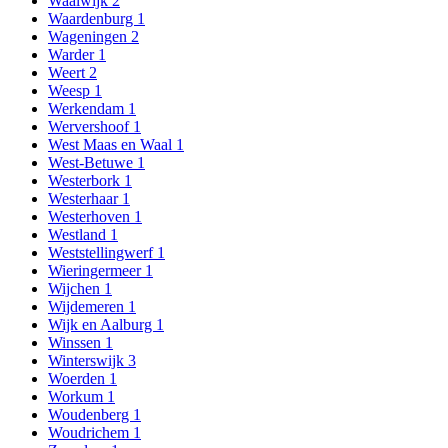
Waalwijk
2
Waardenburg
1
Wageningen
2
Warder
1
Weert
2
Weesp
1
Werkendam
1
Wervershoof
1
West Maas en Waal
1
West-Betuwe
1
Westerbork
1
Westerhaar
1
Westerhoven
1
Westland
1
Weststellingwerf
1
Wieringermeer
1
Wijchen
1
Wijdemeren
1
Wijk en Aalburg
1
Winssen
1
Winterswijk
3
Woerden
1
Workum
1
Woudenberg
1
Woudrichem
1