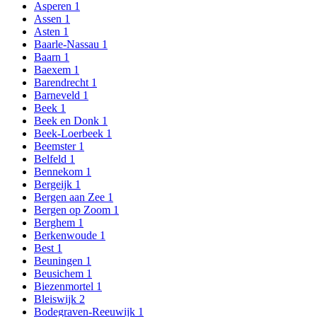
Asperen
1
Assen
1
Asten
1
Baarle-Nassau
1
Baarn
1
Baexem
1
Barendrecht
1
Barneveld
1
Beek
1
Beek en Donk
1
Beek-Loerbeek
1
Beemster
1
Belfeld
1
Bennekom
1
Bergeijk
1
Bergen aan Zee
1
Bergen op Zoom
1
Berghem
1
Berkenwoude
1
Best
1
Beuningen
1
Beusichem
1
Biezenmortel
1
Bleiswijk
2
Bodegraven-Reeuwijk
1