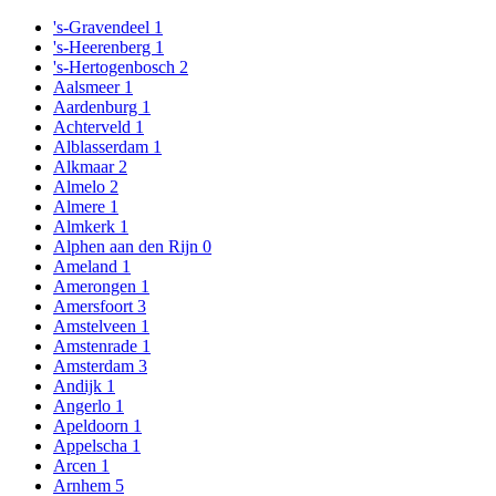
's-Gravendeel
1
's-Heerenberg
1
's-Hertogenbosch
2
Aalsmeer
1
Aardenburg
1
Achterveld
1
Alblasserdam
1
Alkmaar
2
Almelo
2
Almere
1
Almkerk
1
Alphen aan den Rijn
0
Ameland
1
Amerongen
1
Amersfoort
3
Amstelveen
1
Amstenrade
1
Amsterdam
3
Andijk
1
Angerlo
1
Apeldoorn
1
Appelscha
1
Arcen
1
Arnhem
5