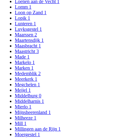
Loenen aan de Vecht
1
Lomm
1
Loon op Zand
1
Lopik
1
Lunteren
1
Luyksgestel
1
Maarssen
2
Maartensdijk
1
Maasbracht
1
Maastricht
3
Made
1
Markelo
1
Marken
1
Medemblik
2
Meerkerk
1
Megchelen
1
Meijel
1
Middelburg
0
Middelharnis
1
Mierlo
1
Mijnsheerenland
1
Milheeze
1
Mill
1
Millingen aan de Rijn
1
Moergestel
1