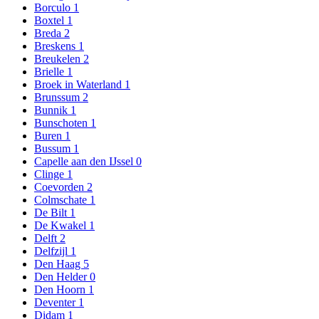
Borculo
1
Boxtel
1
Breda
2
Breskens
1
Breukelen
2
Brielle
1
Broek in Waterland
1
Brunssum
2
Bunnik
1
Bunschoten
1
Buren
1
Bussum
1
Capelle aan den IJssel
0
Clinge
1
Coevorden
2
Colmschate
1
De Bilt
1
De Kwakel
1
Delft
2
Delfzijl
1
Den Haag
5
Den Helder
0
Den Hoorn
1
Deventer
1
Didam
1