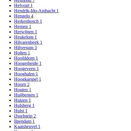
Helmond
7
Helvoirt
1
Hendrik-Ido-Ambacht
1
Hengelo
4
Herkenbosch
1
Hernen
1
Herwijnen
1
Heukelom
1
Hilvarenbeek
1
Hilversum
3
Holten
1
Hoofddorp
1
Hoogerheide
1
Hoogeveen
1
Hooghalen
1
Hoogkarspel
1
Hoorn
2
Houten
1
Huijbergen
1
Huizen
1
Hulsberg
1
Hulst
1
IJsselstein
2
Ilpendam
1
Kaatsheuvel
1