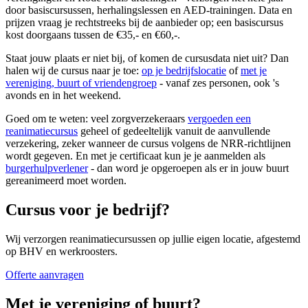
door basiscursussen, herhalingslessen en AED-trainingen. Data en
prijzen vraag je rechtstreeks bij de aanbieder op; een basiscursus
kost doorgaans tussen de €35,- en €60,-.
Staat jouw plaats er niet bij, of komen de cursusdata niet uit? Dan
halen wij de cursus naar je toe:
op je bedrijfslocatie
of
met je
vereniging, buurt of vriendengroep
- vanaf zes personen, ook 's
avonds en in het weekend.
Goed om te weten: veel zorgverzekeraars
vergoeden een
reanimatiecursus
geheel of gedeeltelijk vanuit de aanvullende
verzekering, zeker wanneer de cursus volgens de NRR-richtlijnen
wordt gegeven. En met je certificaat kun je je aanmelden als
burgerhulpverlener
- dan word je opgeroepen als er in jouw buurt
gereanimeerd moet worden.
Cursus voor je bedrijf?
Wij verzorgen reanimatiecursussen op jullie eigen locatie, afgestemd
op BHV en werkroosters.
Offerte aanvragen
Met je vereniging of buurt?