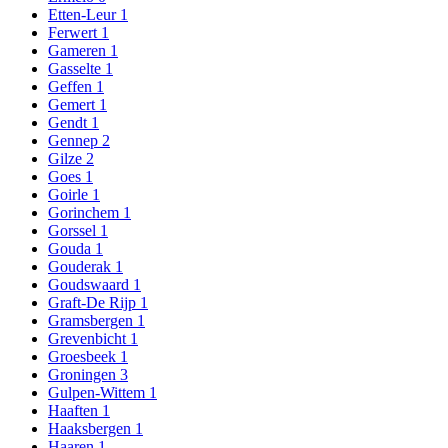
Etten-Leur
1
Ferwert
1
Gameren
1
Gasselte
1
Geffen
1
Gemert
1
Gendt
1
Gennep
2
Gilze
2
Goes
1
Goirle
1
Gorinchem
1
Gorssel
1
Gouda
1
Gouderak
1
Goudswaard
1
Graft-De Rijp
1
Gramsbergen
1
Grevenbicht
1
Groesbeek
1
Groningen
3
Gulpen-Wittem
1
Haaften
1
Haaksbergen
1
Haaren
1