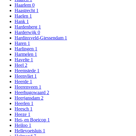
Haarlem
0
Haastrecht
1
Haelen
1
Hank
1
Hardenberg
1
Harderwijk
0
Hardinxveld-Giessendam
1
Haren
1
Harlingen
1
Harmelen
1
Havelte
1
Heel
2
Heemstede
1
Heenvliet
1
Heerde
1
Heerenveen
1
Heerhugowaard
2
Heerjansdam
2
Heerlen
1
Heesch
1
Heeze
1
Hei- en Boeicop
1
Heiloo
1
Hellevoetsluis
1