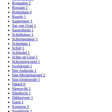
Rosmalen
2
Rossum
1
Rotterdam
4
Ruurlo
1
Sappemeer
1
Sas van Gent
1
Sassenheim
1
Schelluinen
1
Schermermeer
1
Schiedam
1
Schijf
1
Schijndel
1
Schin op Geul
1
Schoonrewoerd
1
Sexbierum
1
Sint Anthonis
1
Sint-Michielsgestel
2
Sint-Oedenrode
1
Sittard
0
Sleeuwijk
1
Sliedrecht
1
Slikkerveer
1
Soest
1
Someren
2
Spanbroek
1