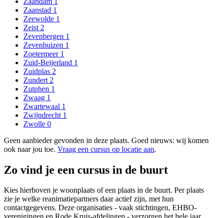
Zaandam
1
Zaanstad
1
Zeewolde
1
Zeist
2
Zevenbergen
1
Zevenhuizen
1
Zoetermeer
1
Zuid-Beijerland
1
Zuidplas
2
Zundert
2
Zutphen
1
Zwaag
1
Zwartewaal
1
Zwijndrecht
1
Zwolle
0
Geen aanbieder gevonden in deze plaats. Goed nieuws: wij komen
ook naar jou toe.
Vraag een cursus op locatie aan
.
Zo vind je een cursus in de buurt
Kies hierboven je woonplaats of een plaats in de buurt. Per plaats
zie je welke reanimatiepartners daar actief zijn, met hun
contactgegevens. Deze organisaties - vaak stichtingen, EHBO-
verenigingen en Rode Kruis-afdelingen - verzorgen het hele jaar