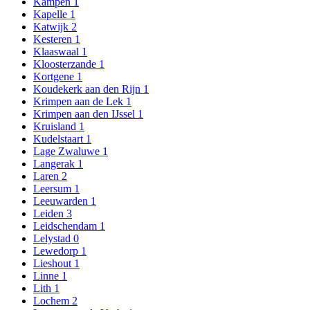
Kampen
1
Kapelle
1
Katwijk
2
Kesteren
1
Klaaswaal
1
Kloosterzande
1
Kortgene
1
Koudekerk aan den Rijn
1
Krimpen aan de Lek
1
Krimpen aan den IJssel
1
Kruisland
1
Kudelstaart
1
Lage Zwaluwe
1
Langerak
1
Laren
2
Leersum
1
Leeuwarden
1
Leiden
3
Leidschendam
1
Lelystad
0
Lewedorp
1
Lieshout
1
Linne
1
Lith
1
Lochem
2