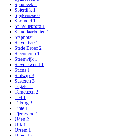
Spaubeek
1
Spierdijk
1
Spijkenisse
0
Sprundel
1
St. Willebrord
1
Standdaarbuiten
1
Staphorst
1
Stavenisse
1
Stede Broec
2
Steenderen
1
Steenwijk
1
Stevensweert
1
Stiens
1
Stolwijk
3
Susteren
3
Tegelen
1
Terneuzen
2
Tiel
1
Tilburg
3
Tinte
1
Tjerkwerd
1
Uden
2
Urk
1
Ursem
1
Utrecht
2