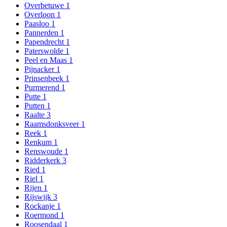
Overbetuwe
1
Overloon
1
Paasloo
1
Pannerden
1
Papendrecht
1
Paterswolde
1
Peel en Maas
1
Pijnacker
1
Prinsenbeek
1
Purmerend
1
Putte
1
Putten
1
Raalte
3
Raamsdonksveer
1
Reek
1
Renkum
1
Renswoude
1
Ridderkerk
3
Ried
1
Riel
1
Rijen
1
Rijswijk
3
Rockanje
1
Roermond
1
Roosendaal
1