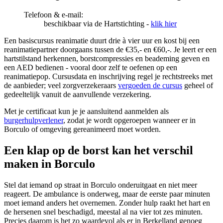
Telefoon & e-mail:
beschikbaar via de Hartstichting -
klik hier
Een basiscursus reanimatie duurt drie à vier uur en kost bij een
reanimatiepartner doorgaans tussen de €35,- en €60,-. Je leert er een
hartstilstand herkennen, borstcompressies en beademing geven en
een AED bedienen - vooral door zelf te oefenen op een
reanimatiepop. Cursusdata en inschrijving regel je rechtstreeks met
de aanbieder; veel zorgverzekeraars
vergoeden de cursus
geheel of
gedeeltelijk vanuit de aanvullende verzekering.
Met je certificaat kun je je aansluitend aanmelden als
burgerhulpverlener
, zodat je wordt opgeroepen wanneer er in
Borculo of omgeving gereanimeerd moet worden.
Een klap op de borst kan het verschil
maken in Borculo
Stel dat iemand op straat in Borculo onderuitgaat en niet meer
reageert. De ambulance is onderweg, maar de eerste paar minuten
moet iemand anders het overnemen. Zonder hulp raakt het hart en
de hersenen snel beschadigd, meestal al na vier tot zes minuten.
Precies daarom is het zo waardevol als er in Berkelland genoeg