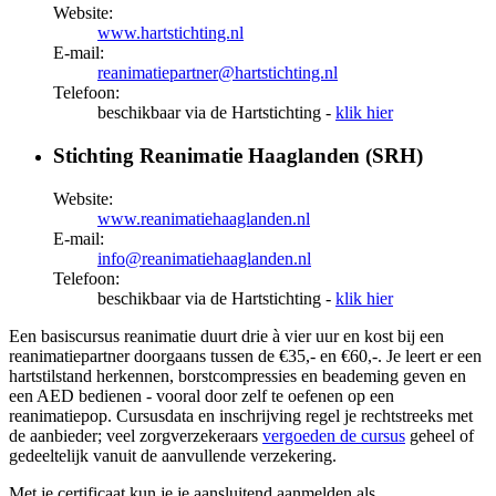
Website:
www.hartstichting.nl
E-mail:
reanimatiepartner@hartstichting.nl
Telefoon:
beschikbaar via de Hartstichting -
klik hier
Stichting Reanimatie Haaglanden (SRH)
Website:
www.reanimatiehaaglanden.nl
E-mail:
info@reanimatiehaaglanden.nl
Telefoon:
beschikbaar via de Hartstichting -
klik hier
Een basiscursus reanimatie duurt drie à vier uur en kost bij een
reanimatiepartner doorgaans tussen de €35,- en €60,-. Je leert er een
hartstilstand herkennen, borstcompressies en beademing geven en
een AED bedienen - vooral door zelf te oefenen op een
reanimatiepop. Cursusdata en inschrijving regel je rechtstreeks met
de aanbieder; veel zorgverzekeraars
vergoeden de cursus
geheel of
gedeeltelijk vanuit de aanvullende verzekering.
Met je certificaat kun je je aansluitend aanmelden als