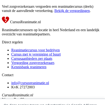
Veel zorgverzekeraars vergoeden een reanimatiecursus (deels)
vanuit de aanvullende verzekering.
Bekijk de vergoedingen
.
CursusReanimatie.nl
Reanimatiecursussen op locatie in heel Nederland en een landelijk
overzicht van reanimatiepartners.
Direct regelen
Reanimatiecursus voor bedrijven
Cursus met je vereniging of buurt
Cursusaanbieders per plaats
Vergoeding zorgverzekeraars
Kennisbank reanimeren
Contact
info@cursusreanimatie.nl
KvK 27272003
CursusReanimatie.nl
Weg en Bos 80
2661 GZ Bergschenhoek (Lansingerland)