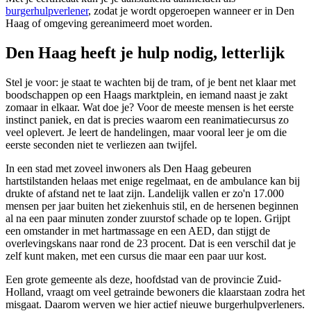
burgerhulpverlener
, zodat je wordt opgeroepen wanneer er in Den
Haag of omgeving gereanimeerd moet worden.
Den Haag heeft je hulp nodig, letterlijk
Stel je voor: je staat te wachten bij de tram, of je bent net klaar met
boodschappen op een Haags marktplein, en iemand naast je zakt
zomaar in elkaar. Wat doe je? Voor de meeste mensen is het eerste
instinct paniek, en dat is precies waarom een reanimatiecursus zo
veel oplevert. Je leert de handelingen, maar vooral leer je om die
eerste seconden niet te verliezen aan twijfel.
In een stad met zoveel inwoners als Den Haag gebeuren
hartstilstanden helaas met enige regelmaat, en de ambulance kan bij
drukte of afstand net te laat zijn. Landelijk vallen er zo'n 17.000
mensen per jaar buiten het ziekenhuis stil, en de hersenen beginnen
al na een paar minuten zonder zuurstof schade op te lopen. Grijpt
een omstander in met hartmassage en een AED, dan stijgt de
overlevingskans naar rond de 23 procent. Dat is een verschil dat je
zelf kunt maken, met een cursus die maar een paar uur kost.
Een grote gemeente als deze, hoofdstad van de provincie Zuid-
Holland, vraagt om veel getrainde bewoners die klaarstaan zodra het
misgaat. Daarom werven we hier actief nieuwe burgerhulpverleners.