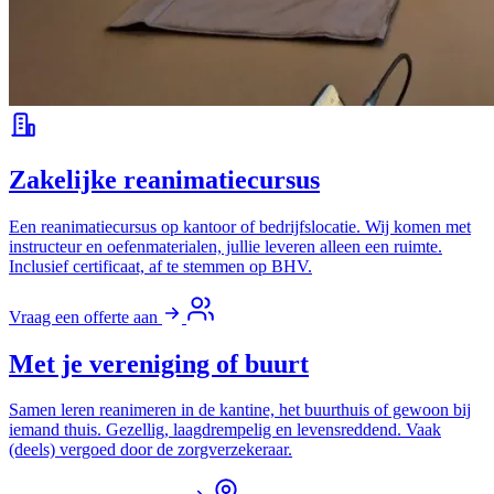
Zakelijke reanimatiecursus
Een reanimatiecursus op kantoor of bedrijfslocatie. Wij komen met
instructeur en oefenmaterialen, jullie leveren alleen een ruimte.
Inclusief certificaat, af te stemmen op BHV.
Vraag een offerte aan
Met je vereniging of buurt
Samen leren reanimeren in de kantine, het buurthuis of gewoon bij
iemand thuis. Gezellig, laagdrempelig en levensreddend. Vaak
(deels) vergoed door de zorgverzekeraar.