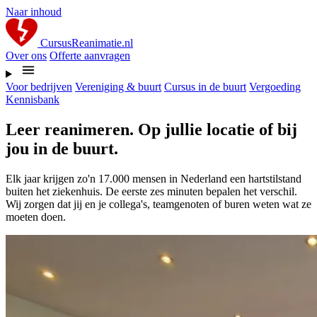
Naar inhoud
CursusReanimatie.nl
Over ons
Offerte aanvragen
Voor bedrijven
Vereniging & buurt
Cursus in de buurt
Vergoeding
Kennisbank
Leer reanimeren. Op jullie locatie of bij
jou in de buurt.
Elk jaar krijgen zo'n 17.000 mensen in Nederland een hartstilstand
buiten het ziekenhuis. De eerste zes minuten bepalen het verschil.
Wij zorgen dat jij en je collega's, teamgenoten of buren weten wat ze
moeten doen.