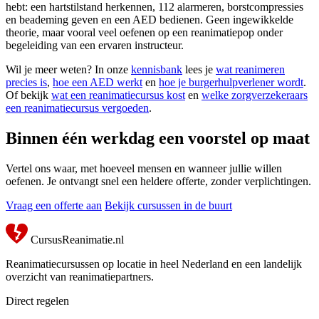
hebt: een hartstilstand herkennen, 112 alarmeren, borstcompressies
en beademing geven en een AED bedienen. Geen ingewikkelde
theorie, maar vooral veel oefenen op een reanimatiepop onder
begeleiding van een ervaren instructeur.
Wil je meer weten? In onze
kennisbank
lees je
wat reanimeren
precies is
,
hoe een AED werkt
en
hoe je burgerhulpverlener wordt
.
Of bekijk
wat een reanimatiecursus kost
en
welke zorgverzekeraars
een reanimatiecursus vergoeden
.
Binnen één werkdag een voorstel op maat
Vertel ons waar, met hoeveel mensen en wanneer jullie willen
oefenen. Je ontvangt snel een heldere offerte, zonder verplichtingen.
Vraag een offerte aan
Bekijk cursussen in de buurt
CursusReanimatie.nl
Reanimatiecursussen op locatie in heel Nederland en een landelijk
overzicht van reanimatiepartners.
Direct regelen