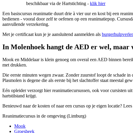
beschikbaar via de Hartstichting -
klik hier
Een basiscursus reanimatie duurt drie à vier uur en kost bij een rean
bedienen - vooral door zelf te oefenen op een reanimatiepop. Cursusda
aanvullende verzekering.
Met je certificaat kun je je aansluitend aanmelden als
burgerhulpverle
In Molenhoek hangt de AED er wel, maar 
Mook en Middelaar is klein genoeg om overal een AED binnen bereik te
met drukken.
Die eerste minuten wegen zwaar. Zonder zuurstof loopt de schade in 
Plasmolen is degene die als eerste bij het slachtoffer staat meestal g
Eén opleider verzorgt hier reanimatiecursussen, ook voor cursisten ui
hartstilstand krijgt.
Benieuwd naar de kosten of naar een cursus op je eigen locatie? Lee
Reanimatiecursus in de omgeving (Limburg)
Mook
Groesbeek