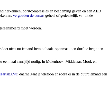
tilstand herkennen, borstcompressies en beademing geven en een AED
zekeraars
vergoeden de cursus
geheel of gedeeltelijk vanuit de
 gereanimeerd moet worden.
 doet niets tot iemand hem ophaalt, openmaakt en durft te beginnen
 nu eenmaal aanrijtijd nodig. In Molenhoek, Middelaar, Mook en
HartslagNu
: daarna gaat je telefoon af zodra er in de buurt iemand een