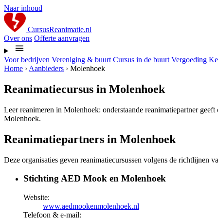
Naar inhoud
CursusReanimatie.nl
Over ons
Offerte aanvragen
Voor bedrijven
Vereniging & buurt
Cursus in de buurt
Vergoeding
Ke
Home
›
Aanbieders
›
Molenhoek
Reanimatiecursus in Molenhoek
Leer reanimeren in Molenhoek: onderstaande reanimatiepartner geeft e
Molenhoek.
Reanimatiepartners in Molenhoek
Deze organisaties geven reanimatiecursussen volgens de richtlijnen 
Stichting AED Mook en Molenhoek
Website:
www.aedmookenmolenhoek.nl
Telefoon & e-mail: