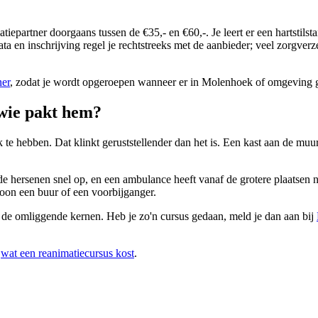
imatiepartner doorgaans tussen de €35,- en €60,-. Je leert er een harts
ta en inschrijving regel je rechtstreeks met de aanbieder; veel zorgver
ner
, zodat je wordt opgeroepen wanneer er in Molenhoek of omgeving
wie pakt hem?
 hebben. Dat klinkt geruststellender dan het is. Een kast aan de muur
de hersenen snel op, en een ambulance heeft vanaf de grotere plaatsen
ewoon een buur of een voorbijganger.
t de omliggende kernen. Heb je zo'n cursus gedaan, meld je dan aan bij
s
wat een reanimatiecursus kost
.