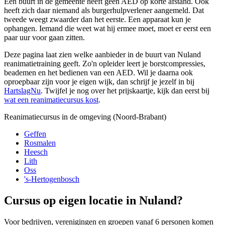
Eén buurt in de gemeente heeft geen AED op korte afstand. Ook
heeft zich daar niemand als burgerhulpverlener aangemeld. Dat
tweede weegt zwaarder dan het eerste. Een apparaat kun je
ophangen. Iemand die weet wat hij ermee moet, moet er eerst een
paar uur voor gaan zitten.
Deze pagina laat zien welke aanbieder in de buurt van Nuland
reanimatietraining geeft. Zo'n opleider leert je borstcompressies,
beademen en het bedienen van een AED. Wil je daarna ook
oproepbaar zijn voor je eigen wijk, dan schrijf je jezelf in bij
HartslagNu
. Twijfel je nog over het prijskaartje, kijk dan eerst bij
wat een reanimatiecursus kost
.
Reanimatiecursus in de omgeving (Noord-Brabant)
Geffen
Rosmalen
Heesch
Lith
Oss
's-Hertogenbosch
Cursus op eigen locatie in Nuland?
Voor bedrijven, verenigingen en groepen vanaf 6 personen komen