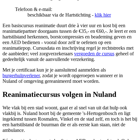
Telefoon & e-mail:
beschikbaar via de Hartstichting -
klik hier
Een basiscursus reanimatie duurt drie à vier uur en kost bij een
reanimatiepartner doorgaans tussen de €35,- en €60,-. Je leert er een
hartstilstand herkennen, borstcompressies en beademing geven en
een AED bedienen - vooral door zelf te oefenen op een
reanimatiepop. Cursusdata en inschrijving regel je rechtstreeks met
de aanbieder; veel zorgverzekeraars
vergoeden de cursus
geheel of
gedeeltelijk vanuit de aanvullende verzekering.
Met je certificaat kun je je aansluitend aanmelden als
burgerhulpverlener
, zodat je wordt opgeroepen wanneer er in
Nuland of omgeving gereanimeerd moet worden.
Reanimatiecursus volgen in Nuland
Wie vlak bij een stad woont, gaat er al snel van uit dat hulp ook
vlakbij is. Nuland hoort bij de gemeente 's-Hertogenbosch en ligt
ingeklemd tussen Rosmalen, Vinkel en de stad zelf, en toch is het bij
een hartstilstand de buurman die er als eerste kan staan, niet de
ambulance.