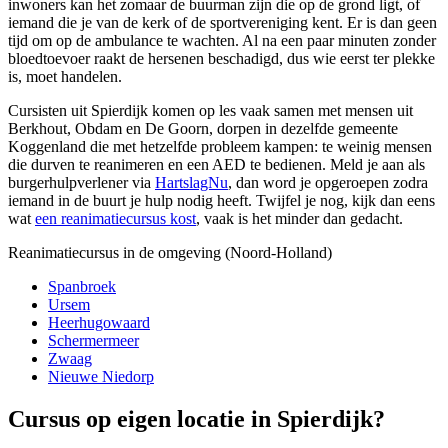
inwoners kan het zomaar de buurman zijn die op de grond ligt, of
iemand die je van de kerk of de sportvereniging kent. Er is dan geen
tijd om op de ambulance te wachten. Al na een paar minuten zonder
bloedtoevoer raakt de hersenen beschadigd, dus wie eerst ter plekke
is, moet handelen.
Cursisten uit Spierdijk komen op les vaak samen met mensen uit
Berkhout, Obdam en De Goorn, dorpen in dezelfde gemeente
Koggenland die met hetzelfde probleem kampen: te weinig mensen
die durven te reanimeren en een AED te bedienen. Meld je aan als
burgerhulpverlener via
HartslagNu
, dan word je opgeroepen zodra
iemand in de buurt je hulp nodig heeft. Twijfel je nog, kijk dan eens
wat
een reanimatiecursus kost
, vaak is het minder dan gedacht.
Reanimatiecursus in de omgeving (Noord-Holland)
Spanbroek
Ursem
Heerhugowaard
Schermermeer
Zwaag
Nieuwe Niedorp
Cursus op eigen locatie in Spierdijk?