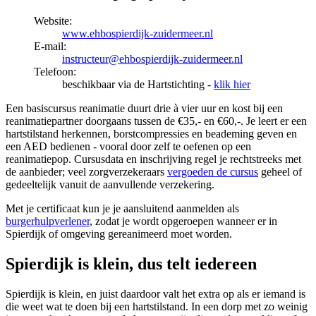
Website:
www.ehbospierdijk-zuidermeer.nl
E-mail:
instructeur@ehbospierdijk-zuidermeer.nl
Telefoon:
beschikbaar via de Hartstichting -
klik hier
Een basiscursus reanimatie duurt drie à vier uur en kost bij een
reanimatiepartner doorgaans tussen de €35,- en €60,-. Je leert er een
hartstilstand herkennen, borstcompressies en beademing geven en
een AED bedienen - vooral door zelf te oefenen op een
reanimatiepop. Cursusdata en inschrijving regel je rechtstreeks met
de aanbieder; veel zorgverzekeraars
vergoeden de cursus
geheel of
gedeeltelijk vanuit de aanvullende verzekering.
Met je certificaat kun je je aansluitend aanmelden als
burgerhulpverlener
, zodat je wordt opgeroepen wanneer er in
Spierdijk of omgeving gereanimeerd moet worden.
Spierdijk is klein, dus telt iedereen
Spierdijk is klein, en juist daardoor valt het extra op als er iemand is
die weet wat te doen bij een hartstilstand. In een dorp met zo weinig