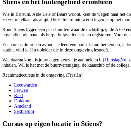
Stiens en het buitengebied eromheen
Wie in Britsum, Alde Leie of Bears woont, kent de wegen naar het dor
zo ver uit elkaar als altijd. Diezelfde ruimte werkt tegen je op het mo
Rond Stiens liggen een paar buurten waar de dichtstbijzijnde AED een 
bovendien niemand als burgerhulpverlener laten registreren. Voor de 
Een cursus duurt een avond. Je leert een hartstilstand herkennen, je 
pagina vind je één opleider die in deze omgeving lesgeeft.
Wat daarna komt is jouw eigen keuze: je aanmelden bij
HartslagNu
, 
inhalen. Wil je het met de buurtvereniging, de kaatsclub of de collega'
Reanimatiecursus in de omgeving (Fryslân)
Leeuwarden
Ferwert
Ried
Dokkum
Ameland
Sexbierum
Cursus op eigen locatie in Stiens?