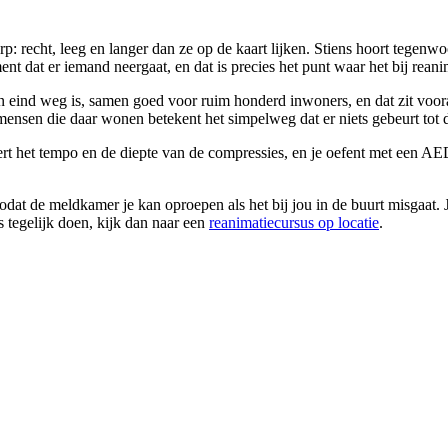
p: recht, leeg en langer dan ze op de kaart lijken. Stiens hoort tegen
ment dat er iemand neergaat, en dat is precies het punt waar het bij reani
eind weg is, samen goed voor ruim honderd inwoners, en dat zit vooral 
mensen die daar wonen betekent het simpelweg dat er niets gebeurt tot d
leert het tempo en de diepte van de compressies, en je oefent met een A
zodat de meldkamer je kan oproepen als het bij jou in de buurt misgaat. J
s tegelijk doen, kijk dan naar een
reanimatiecursus op locatie
.