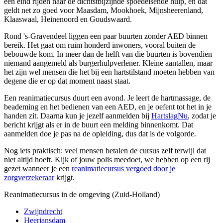
een eind rijden naar de dichtstbijzijnde spoedeisende hulp, en dat
geldt net zo goed voor Maasdam, Mookhoek, Mijnsheerenland,
Klaaswaal, Heinenoord en Goudswaard.
Rond 's-Gravendeel liggen een paar buurten zonder AED binnen
bereik. Het gaat om ruim honderd inwoners, vooral buiten de
bebouwde kom. In meer dan de helft van die buurten is bovendien
niemand aangemeld als burgerhulpverlener. Kleine aantallen, maar
het zijn wel mensen die het bij een hartstilstand moeten hebben van
degene die er op dat moment naast staat.
Een reanimatiecursus duurt een avond. Je leert de hartmassage, de
beademing en het bedienen van een AED, en je oefent tot het in je
handen zit. Daarna kun je jezelf aanmelden bij
HartslagNu
, zodat je
bericht krijgt als er in de buurt een melding binnenkomt. Dat
aanmelden doe je pas na de opleiding, dus dat is de volgorde.
Nog iets praktisch: veel mensen betalen de cursus zelf terwijl dat
niet altijd hoeft. Kijk of jouw polis meedoet, we hebben op een rij
gezet wanneer je een
reanimatiecursus vergoed door je
zorgverzekeraar
krijgt.
Reanimatiecursus in de omgeving (Zuid-Holland)
Zwijndrecht
Heerjansdam