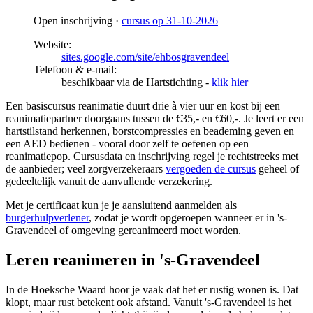
Open inschrijving ·
cursus op 31-10-2026
Website:
sites.google.com/site/ehbosgravendeel
Telefoon & e-mail:
beschikbaar via de Hartstichting -
klik hier
Een basiscursus reanimatie duurt drie à vier uur en kost bij een
reanimatiepartner doorgaans tussen de €35,- en €60,-. Je leert er een
hartstilstand herkennen, borstcompressies en beademing geven en
een AED bedienen - vooral door zelf te oefenen op een
reanimatiepop. Cursusdata en inschrijving regel je rechtstreeks met
de aanbieder; veel zorgverzekeraars
vergoeden de cursus
geheel of
gedeeltelijk vanuit de aanvullende verzekering.
Met je certificaat kun je je aansluitend aanmelden als
burgerhulpverlener
, zodat je wordt opgeroepen wanneer er in 's-
Gravendeel of omgeving gereanimeerd moet worden.
Leren reanimeren in 's-Gravendeel
In de Hoeksche Waard hoor je vaak dat het er rustig wonen is. Dat
klopt, maar rust betekent ook afstand. Vanuit 's-Gravendeel is het