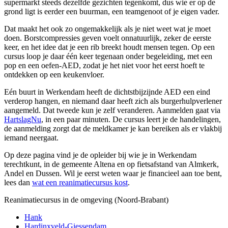
supermarkt steeds dezelfde gezichten tegenkomt, dus wie er op de
grond ligt is eerder een buurman, een teamgenoot of je eigen vader.
Dat maakt het ook zo ongemakkelijk als je niet weet wat je moet
doen. Borstcompressies geven voelt onnatuurlijk, zeker de eerste
keer, en het idee dat je een rib breekt houdt mensen tegen. Op een
cursus loop je daar één keer tegenaan onder begeleiding, met een
pop en een oefen-AED, zodat je het niet voor het eerst hoeft te
ontdekken op een keukenvloer.
Eén buurt in Werkendam heeft de dichtstbijzijnde AED een eind
verderop hangen, en niemand daar heeft zich als burgerhulpverlener
aangemeld. Dat tweede kun je zelf veranderen. Aanmelden gaat via
HartslagNu
, in een paar minuten. De cursus leert je de handelingen,
de aanmelding zorgt dat de meldkamer je kan bereiken als er vlakbij
iemand neergaat.
Op deze pagina vind je de opleider bij wie je in Werkendam
terechtkunt, in de gemeente Altena en op fietsafstand van Almkerk,
Andel en Dussen. Wil je eerst weten waar je financieel aan toe bent,
lees dan
wat een reanimatiecursus kost
.
Reanimatiecursus in de omgeving (Noord-Brabant)
Hank
Hardinxveld-Giessendam