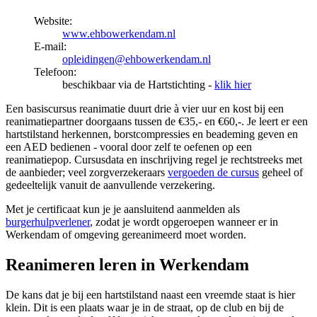
Website:
www.ehbowerkendam.nl
E-mail:
opleidingen@ehbowerkendam.nl
Telefoon:
beschikbaar via de Hartstichting -
klik hier
Een basiscursus reanimatie duurt drie à vier uur en kost bij een
reanimatiepartner doorgaans tussen de €35,- en €60,-. Je leert er een
hartstilstand herkennen, borstcompressies en beademing geven en
een AED bedienen - vooral door zelf te oefenen op een
reanimatiepop. Cursusdata en inschrijving regel je rechtstreeks met
de aanbieder; veel zorgverzekeraars
vergoeden de cursus
geheel of
gedeeltelijk vanuit de aanvullende verzekering.
Met je certificaat kun je je aansluitend aanmelden als
burgerhulpverlener
, zodat je wordt opgeroepen wanneer er in
Werkendam of omgeving gereanimeerd moet worden.
Reanimeren leren in Werkendam
De kans dat je bij een hartstilstand naast een vreemde staat is hier
klein. Dit is een plaats waar je in de straat, op de club en bij de