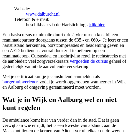
Website:
www.dalburcht.nl
Telefoon & e-mail:
beschikbaar via de Hartstichting -
klik hier
Een basiscursus reanimatie duurt drie à vier uur en kost bij een
reanimatiepartner doorgaans tussen de €35,- en €60,-. Je leert er een
hartstilstand herkennen, borstcompressies en beademing geven en
een AED bedienen - vooral door zelf te oefenen op een
reanimatiepop. Cursusdata en inschrijving regel je rechtstreeks met
de aanbieder; veel zorgverzekeraars
vergoeden de cursus
geheel of
gedeeltelijk vanuit de aanvullende verzekering.
Met je certificaat kun je je aansluitend aanmelden als
burgerhulpverlener
, zodat je wordt opgeroepen wanneer er in Wijk
en Aalburg of omgeving gereanimeerd moet worden.
Wat je in Wijk en Aalburg wel en niet
kunt regelen
De ambulance komt hier van verder dan in de stad. Dat is geen
verwijt aan wie er rijdt, het is een kwestie van afstand: aan de
Maaskant liggen de kernen van Altena ver uit elkaar en de wegen