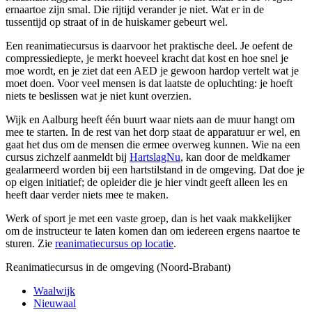
ernaartoe zijn smal. Die rijtijd verander je niet. Wat er in de
tussentijd op straat of in de huiskamer gebeurt wel.
Een reanimatiecursus is daarvoor het praktische deel. Je oefent de
compressiediepte, je merkt hoeveel kracht dat kost en hoe snel je
moe wordt, en je ziet dat een AED je gewoon hardop vertelt wat je
moet doen. Voor veel mensen is dat laatste de opluchting: je hoeft
niets te beslissen wat je niet kunt overzien.
Wijk en Aalburg heeft één buurt waar niets aan de muur hangt om
mee te starten. In de rest van het dorp staat de apparatuur er wel, en
gaat het dus om de mensen die ermee overweg kunnen. Wie na een
cursus zichzelf aanmeldt bij
HartslagNu
, kan door de meldkamer
gealarmeerd worden bij een hartstilstand in de omgeving. Dat doe je
op eigen initiatief; de opleider die je hier vindt geeft alleen les en
heeft daar verder niets mee te maken.
Werk of sport je met een vaste groep, dan is het vaak makkelijker
om de instructeur te laten komen dan om iedereen ergens naartoe te
sturen. Zie
reanimatiecursus op locatie
.
Reanimatiecursus in de omgeving (Noord-Brabant)
Waalwijk
Nieuwaal