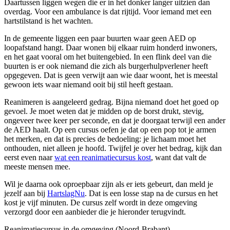
Daartussen liggen wegen die er in het donker langer uitzien dan
overdag. Voor een ambulance is dat rijtijd. Voor iemand met een
hartstilstand is het wachten.
In de gemeente liggen een paar buurten waar geen AED op
loopafstand hangt. Daar wonen bij elkaar ruim honderd inwoners,
en het gaat vooral om het buitengebied. In een flink deel van die
buurten is er ook niemand die zich als burgerhulpverlener heeft
opgegeven. Dat is geen verwijt aan wie daar woont, het is meestal
gewoon iets waar niemand ooit bij stil heeft gestaan.
Reanimeren is aangeleerd gedrag. Bijna niemand doet het goed op
gevoel. Je moet weten dat je midden op de borst drukt, stevig,
ongeveer twee keer per seconde, en dat je doorgaat terwijl een ander
de AED haalt. Op een cursus oefen je dat op een pop tot je armen
het merken, en dat is precies de bedoeling: je lichaam moet het
onthouden, niet alleen je hoofd. Twijfel je over het bedrag, kijk dan
eerst even naar
wat een reanimatiecursus kost
, want dat valt de
meeste mensen mee.
Wil je daarna ook oproepbaar zijn als er iets gebeurt, dan meld je
jezelf aan bij
HartslagNu
. Dat is een losse stap na de cursus en het
kost je vijf minuten. De cursus zelf wordt in deze omgeving
verzorgd door een aanbieder die je hieronder terugvindt.
Reanimatiecursus in de omgeving (Noord-Brabant)