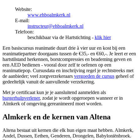
Website:
www.ehboalmkerk.nl
E-mail:
instructeur@ehboalmkerk.nl
Telefoon:
beschikbaar via de Hartstichting -
klik hier
Een basiscursus reanimatie duurt drie à vier uur en kost bij een
reanimatiepartner doorgaans tussen de €35,- en €60,-. Je leert er een
hartstilstand herkennen, borstcompressies en beademing geven en
een AED bedienen - vooral door zelf te oefenen op een
reanimatiepop. Cursusdata en inschrijving regel je rechtstreeks met
de aanbieder; veel zorgverzekeraars
vergoeden de cursus
geheel of
gedeeltelijk vanuit de aanvullende verzekering.
Met je certificaat kun je je aansluitend aanmelden als
burgerhulpverlener
, zodat je wordt opgeroepen wanneer er in
Almkerk of omgeving gereanimeerd moet worden.
Almkerk en de kernen van Altena
Altena bestaat uit kernen die elk hun eigen maat hebben. Almkerk,
Andel, Dussen, Eethen, Genderen, Drongelen, Babyloniënbroek.