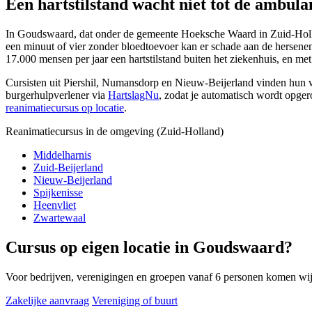
Een hartstilstand wacht niet tot de ambulan
In Goudswaard, dat onder de gemeente Hoeksche Waard in Zuid-Holland v
een minuut of vier zonder bloedtoevoer kan er schade aan de hersenen
17.000 mensen per jaar een hartstilstand buiten het ziekenhuis, en me
Cursisten uit Piershil, Numansdorp en Nieuw-Beijerland vinden hun 
burgerhulpverlener via
HartslagNu
, zodat je automatisch wordt opger
reanimatiecursus op locatie
.
Reanimatiecursus in de omgeving (Zuid-Holland)
Middelharnis
Zuid-Beijerland
Nieuw-Beijerland
Spijkenisse
Heenvliet
Zwartewaal
Cursus op eigen locatie in Goudswaard?
Voor bedrijven, verenigingen en groepen vanaf 6 personen komen wi
Zakelijke aanvraag
Vereniging of buurt