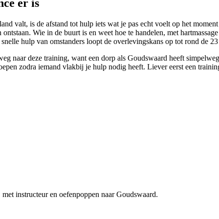
ce er is
alt, is de afstand tot hulp iets wat je pas echt voelt op het moment da
 ontstaan. Wie in de buurt is en weet hoe te handelen, met hartmassage
t snelle hulp van omstanders loopt de overlevingskans op tot rond de 23
weg naar deze training, want een dorp als Goudswaard heeft simpelweg
oepen zodra iemand vlakbij je hulp nodig heeft. Liever eerst een train
j met instructeur en oefenpoppen naar Goudswaard.