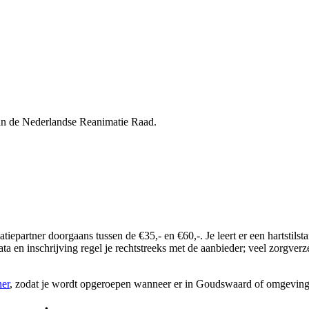
van de Nederlandse Reanimatie Raad.
imatiepartner doorgaans tussen de €35,- en €60,-. Je leert er een harts
ta en inschrijving regel je rechtstreeks met de aanbieder; veel zorgver
ner
, zodat je wordt opgeroepen wanneer er in Goudswaard of omgevin