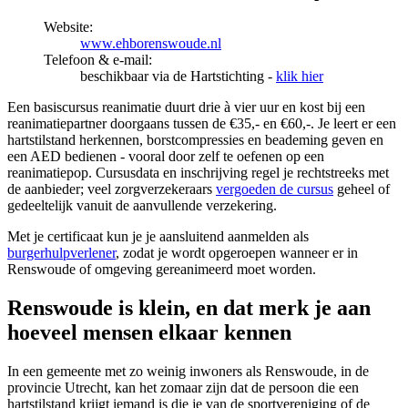
Website:
www.ehborenswoude.nl
Telefoon & e-mail:
beschikbaar via de Hartstichting -
klik hier
Een basiscursus reanimatie duurt drie à vier uur en kost bij een
reanimatiepartner doorgaans tussen de €35,- en €60,-. Je leert er een
hartstilstand herkennen, borstcompressies en beademing geven en
een AED bedienen - vooral door zelf te oefenen op een
reanimatiepop. Cursusdata en inschrijving regel je rechtstreeks met
de aanbieder; veel zorgverzekeraars
vergoeden de cursus
geheel of
gedeeltelijk vanuit de aanvullende verzekering.
Met je certificaat kun je je aansluitend aanmelden als
burgerhulpverlener
, zodat je wordt opgeroepen wanneer er in
Renswoude of omgeving gereanimeerd moet worden.
Renswoude is klein, en dat merk je aan
hoeveel mensen elkaar kennen
In een gemeente met zo weinig inwoners als Renswoude, in de
provincie Utrecht, kan het zomaar zijn dat de persoon die een
hartstilstand krijgt iemand is die je van de sportvereniging of de