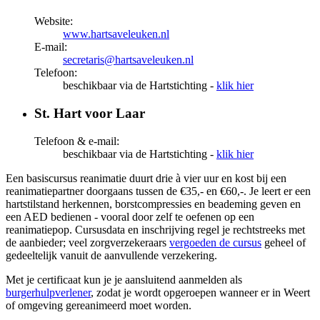
Website:
www.hartsaveleuken.nl
E-mail:
secretaris@hartsaveleuken.nl
Telefoon:
beschikbaar via de Hartstichting -
klik hier
St. Hart voor Laar
Telefoon & e-mail:
beschikbaar via de Hartstichting -
klik hier
Een basiscursus reanimatie duurt drie à vier uur en kost bij een
reanimatiepartner doorgaans tussen de €35,- en €60,-. Je leert er een
hartstilstand herkennen, borstcompressies en beademing geven en
een AED bedienen - vooral door zelf te oefenen op een
reanimatiepop. Cursusdata en inschrijving regel je rechtstreeks met
de aanbieder; veel zorgverzekeraars
vergoeden de cursus
geheel of
gedeeltelijk vanuit de aanvullende verzekering.
Met je certificaat kun je je aansluitend aanmelden als
burgerhulpverlener
, zodat je wordt opgeroepen wanneer er in Weert
of omgeving gereanimeerd moet worden.