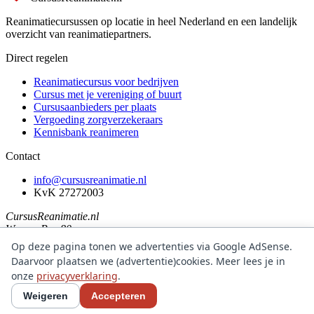
Reanimatiecursussen op locatie in heel Nederland en een landelijk
overzicht van reanimatiepartners.
Direct regelen
Reanimatiecursus voor bedrijven
Cursus met je vereniging of buurt
Cursusaanbieders per plaats
Vergoeding zorgverzekeraars
Kennisbank reanimeren
Contact
info@cursusreanimatie.nl
KvK 27272003
CursusReanimatie.nl
Weg en Bos 80
2661 GZ Bergschenhoek (Lansingerland)
Op deze pagina tonen we advertenties via Google AdSense.
Daarvoor plaatsen we (advertentie)cookies. Meer lees je in
Privacyverklaring
onze
privacyverklaring
.
© 2026 CursusReanimatie.nl - Reanimatiecursussen volgens de
Weigeren
Accepteren
richtlijnen van de Nederlandse Reanimatie Raad.