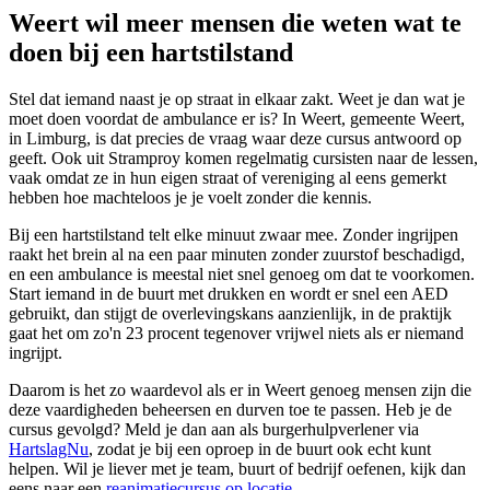
Weert wil meer mensen die weten wat te
doen bij een hartstilstand
Stel dat iemand naast je op straat in elkaar zakt. Weet je dan wat je
moet doen voordat de ambulance er is? In Weert, gemeente Weert,
in Limburg, is dat precies de vraag waar deze cursus antwoord op
geeft. Ook uit Stramproy komen regelmatig cursisten naar de lessen,
vaak omdat ze in hun eigen straat of vereniging al eens gemerkt
hebben hoe machteloos je je voelt zonder die kennis.
Bij een hartstilstand telt elke minuut zwaar mee. Zonder ingrijpen
raakt het brein al na een paar minuten zonder zuurstof beschadigd,
en een ambulance is meestal niet snel genoeg om dat te voorkomen.
Start iemand in de buurt met drukken en wordt er snel een AED
gebruikt, dan stijgt de overlevingskans aanzienlijk, in de praktijk
gaat het om zo'n 23 procent tegenover vrijwel niets als er niemand
ingrijpt.
Daarom is het zo waardevol als er in Weert genoeg mensen zijn die
deze vaardigheden beheersen en durven toe te passen. Heb je de
cursus gevolgd? Meld je dan aan als burgerhulpverlener via
HartslagNu
, zodat je bij een oproep in de buurt ook echt kunt
helpen. Wil je liever met je team, buurt of bedrijf oefenen, kijk dan
eens naar een
reanimatiecursus op locatie
.