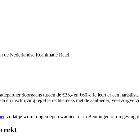
van de Nederlandse Reanimatie Raad.
imatiepartner doorgaans tussen de €35,- en €60,-. Je leert er een harts
ta en inschrijving regel je rechtstreeks met de aanbieder; veel zorgver
ner
, zodat je wordt opgeroepen wanneer er in Beuningen of omgeving 
reekt