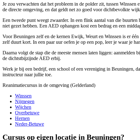
Je zou verwachten dat het probleem in de polder zit, tussen Winssen
de directe omgeving, en dat geldt net zo goed voor dichtbevolkte wij
Een tweede punt weegt zwaarder. In een flink aantal van die buurten h
niet gezet hebben. Een AED ophangen kost een bedrag en een middagje 
Voor Beuningen zelf en de kernen Ewijk, Weurt en Winssen is er één curs
zelf duurt kort. In een paar uur oefen je op een pop, leer je waar je ha
Daarna volgt de stap die de meeste mensen laten liggen: aanmelden b
de dichtstbijzijnde AED erbij.
Werk je bij een bedrijf, een school of een vereniging in Beuningen, da
instructeur naar jullie toe.
Reanimatiecursus in de omgeving (Gelderland)
Winssen
Nijmegen
Wijchen
Overbetuwe
Hernen
Neder-Betuwe
Cursus op eigen locatie in Beuningen?