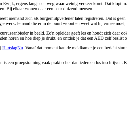
 en Ewijk, ergens langs een weg waar weinig verkeer komt. Dat klopt 
ken. Bij elkaar wonen daar een paar duizend mensen.
eeft niemand zich als burgerhulpverlener laten registreren. Dat is gee
werk. Iemand die er in de buurt woont en weet wat hij ermee moet, is 
usaanbieder in beeld. Zo'n opleider geeft les en houdt zich daar ook bij
nden horen en hoe diep je drukt, en ontdek je dat een AED zelf beslist of h
ij
HartslagNu
. Vanaf dat moment kan de meldkamer je een bericht sturen 
n is een groepstraining vaak praktischer dan iedereen los inschrijven. K