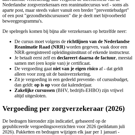
Nederlandse zorgverzekeraars een reanimatiecursus wel - soms als
aparte post, maar steeds vaker vanuit een breder "preventiebudget"
of een post "gezondheidscursussen" die je deelt met bijvoorbeeld
beweegprogramma's.
De spelregels komen bij bijna alle verzekeraars op hetzelfde neer:
De cursus moet volgens de
richtlijnen van de Nederlandse
Reanimatie Raad (NRR)
worden gegeven, vaak door een
NRR-geregistreerd opleidingsinstituut of erkende instructeur.
Je betaalt eerst zelf en
declareert daarna de factuur
, meestal
samen met (een kopie van) je certificaat.
De vergoeding gaat
niet van je eigen risico
af - dat geldt
alleen voor zorg uit de basisverzekering.
Zit je vergoeding in een gedeeld preventie- of cursusbudget,
dan geldt:
op is op
voor dat kalenderjaar.
Zakelijke cursussen
(BHV, bedrijfs-EHBO) zijn vrijwel
altijd uitgesloten.
Vergoeding per zorgverzekeraar (2026)
De bedragen hieronder zijn indicatief, gebaseerd op de
gepubliceerde vergoedingsoverzichten voor 2026 (peildatum juli
2026). Pakketten en bedragen wijzigen elk jaar per 1 januari -