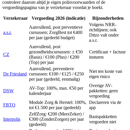
controleer daarom altijd je eigen polisvoorwaarden of de
vergoedingspagina van je verzekeraar voordat je boekt.
Verzekeraar
Vergoeding 2026 (indicatie)
Bijzonderheden
Volgens NRR-
Aanvullend, post preventieve
richtlijnen; ook
a.s.r.
cursussen; ZorgBest tot €400
Ditzo valt onder
per jaar (gedeeld budget)
a.s.r.
Aanvullend, post
gezondheidscursussen: ± €50
Certificaat + factuur
CZ
(Basis) / €100 (Plus) / €200
insturen
(Top) per jaar
Aanvullend, preventieve
Niet ten koste van
De Friesland
cursussen: €100 / €125 / €250
eigen risico
per jaar (gedeeld, eenmalig)
Overige AV-
AV-Top: 100%, max. €50 per
DSW
pakketten: geen
kalenderjaar
vergoeding
Module Zorg & Herstel: 100%,
Declareren via de
FBTO
tot €1.500 per jaar (gedeeld)
app
ZelfZorg: €200 (MeerZeker) /
Basispakketten
Interpolis
€300 (ZonderZorgen) per jaar
vergoeden niet
(gedeeld)