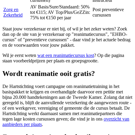
cursussen)
instructeur
AV Basis/Sure/Standaard: 50%
Zorg en
Post preventieve
tot €115; AV Top/Plus/GeZZin:
Zekerheid
cursussen
75% tot €150 per jaar
Staat jouw verzekeraar er niet bij, of wil je het zeker weten? Zoek
dan op de site van je verzekeraar op "reanimatiecursus", "EHBO-
cursus" of "preventieve cursussen" - daar vind je het actuele bedrag
en de voorwaarden voor jouw pakket.
Wil je eerst weten
wat een reanimatiecursus kost
? Op die pagina
staan voorbeeldprijzen per plaats en groepsgrootte.
Wordt reanimatie ooit gratis?
De Hartstichting voert campagne om reanimatietraining in het
basispakket te krijgen en overhandigde daarvoor een petitie met
bijna 20.000 handtekeningen aan de Tweede Kamer. Zolang dat niet
geregeld is, blijft de aanvullende verzekering de aangewezen route -
of een werkgever, vereniging of gemeente die de cursus betaalt. De
Hartstichting werkt daarnaast samen met reanimatiepartners die
tegen lage kosten cursussen geven; die vind je in ons
overzicht van
aanbieders per plaats
.