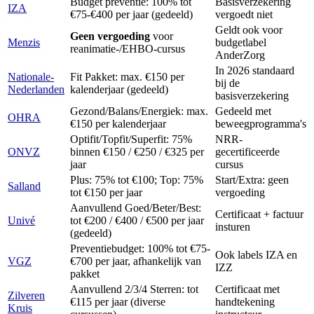
Budget preventie: 100% tot
Basisverzekering
IZA
€75-€400 per jaar (gedeeld)
vergoedt niet
Geldt ook voor
Geen vergoeding
voor
Menzis
budgetlabel
reanimatie-/EHBO-cursus
AnderZorg
In 2026 standaard
Nationale-
Fit Pakket: max. €150 per
bij de
Nederlanden
kalenderjaar (gedeeld)
basisverzekering
Gezond/Balans/Energiek: max.
Gedeeld met
OHRA
€150 per kalenderjaar
beweegprogramma's
Optifit/Topfit/Superfit: 75%
NRR-
ONVZ
binnen €150 / €250 / €325 per
gecertificeerde
jaar
cursus
Plus: 75% tot €100; Top: 75%
Start/Extra: geen
Salland
tot €150 per jaar
vergoeding
Aanvullend Goed/Beter/Best:
Certificaat + factuur
Univé
tot €200 / €400 / €500 per jaar
insturen
(gedeeld)
Preventiebudget: 100% tot €75-
Ook labels IZA en
VGZ
€700 per jaar, afhankelijk van
IZZ
pakket
Aanvullend 2/3/4 Sterren: tot
Certificaat met
Zilveren
€115 per jaar (diverse
handtekening
Kruis