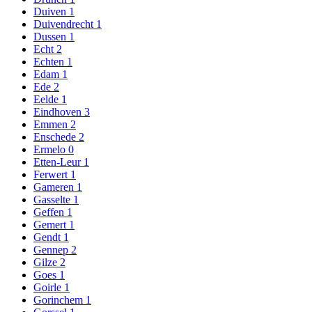
Duiven
1
Duivendrecht
1
Dussen
1
Echt
2
Echten
1
Edam
1
Ede
2
Eelde
1
Eindhoven
3
Emmen
2
Enschede
2
Ermelo
0
Etten-Leur
1
Ferwert
1
Gameren
1
Gasselte
1
Geffen
1
Gemert
1
Gendt
1
Gennep
2
Gilze
2
Goes
1
Goirle
1
Gorinchem
1