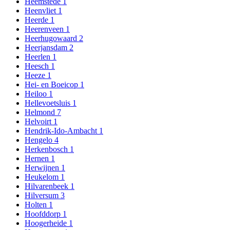
Heemstede
1
Heenvliet
1
Heerde
1
Heerenveen
1
Heerhugowaard
2
Heerjansdam
2
Heerlen
1
Heesch
1
Heeze
1
Hei- en Boeicop
1
Heiloo
1
Hellevoetsluis
1
Helmond
7
Helvoirt
1
Hendrik-Ido-Ambacht
1
Hengelo
4
Herkenbosch
1
Hernen
1
Herwijnen
1
Heukelom
1
Hilvarenbeek
1
Hilversum
3
Holten
1
Hoofddorp
1
Hoogerheide
1