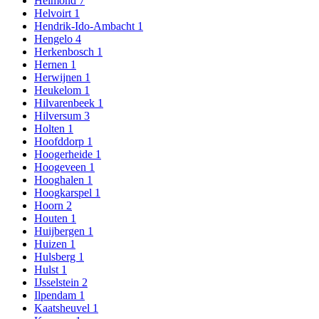
Helmond
7
Helvoirt
1
Hendrik-Ido-Ambacht
1
Hengelo
4
Herkenbosch
1
Hernen
1
Herwijnen
1
Heukelom
1
Hilvarenbeek
1
Hilversum
3
Holten
1
Hoofddorp
1
Hoogerheide
1
Hoogeveen
1
Hooghalen
1
Hoogkarspel
1
Hoorn
2
Houten
1
Huijbergen
1
Huizen
1
Hulsberg
1
Hulst
1
IJsselstein
2
Ilpendam
1
Kaatsheuvel
1