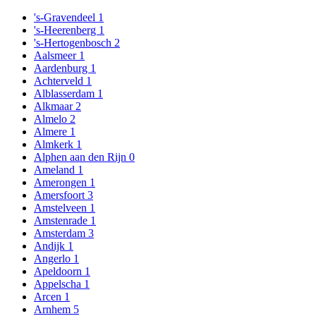
's-Gravendeel
1
's-Heerenberg
1
's-Hertogenbosch
2
Aalsmeer
1
Aardenburg
1
Achterveld
1
Alblasserdam
1
Alkmaar
2
Almelo
2
Almere
1
Almkerk
1
Alphen aan den Rijn
0
Ameland
1
Amerongen
1
Amersfoort
3
Amstelveen
1
Amstenrade
1
Amsterdam
3
Andijk
1
Angerlo
1
Apeldoorn
1
Appelscha
1
Arcen
1
Arnhem
5