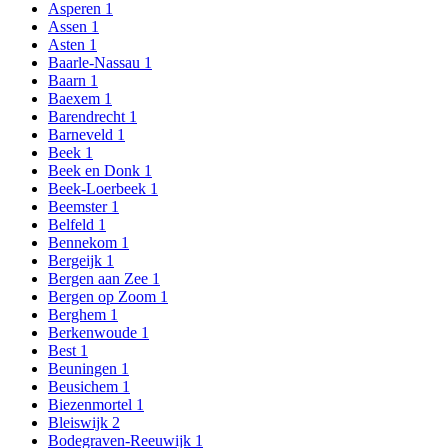
Asperen
1
Assen
1
Asten
1
Baarle-Nassau
1
Baarn
1
Baexem
1
Barendrecht
1
Barneveld
1
Beek
1
Beek en Donk
1
Beek-Loerbeek
1
Beemster
1
Belfeld
1
Bennekom
1
Bergeijk
1
Bergen aan Zee
1
Bergen op Zoom
1
Berghem
1
Berkenwoude
1
Best
1
Beuningen
1
Beusichem
1
Biezenmortel
1
Bleiswijk
2
Bodegraven-Reeuwijk
1