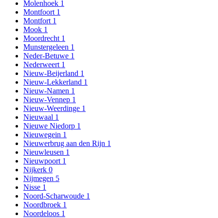
Molenhoek
1
Montfoort
1
Montfort
1
Mook
1
Moordrecht
1
Munstergeleen
1
Neder-Betuwe
1
Nederweert
1
Nieuw-Beijerland
1
Nieuw-Lekkerland
1
Nieuw-Namen
1
Nieuw-Vennep
1
Nieuw-Weerdinge
1
Nieuwaal
1
Nieuwe Niedorp
1
Nieuwegein
1
Nieuwerbrug aan den Rijn
1
Nieuwleusen
1
Nieuwpoort
1
Nijkerk
0
Nijmegen
5
Nisse
1
Noord-Scharwoude
1
Noordbroek
1
Noordeloos
1