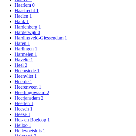
Haarlem
0
Haastrecht
1
Haelen
1
Hank
1
Hardenberg
1
Harderwijk
0
Hardinxveld-Giessendam
1
Haren
1
Harlingen
1
Harmelen
1
Havelte
1
Heel
2
Heemstede
1
Heenvliet
1
Heerde
1
Heerenveen
1
Heerhugowaard
2
Heerjansdam
2
Heerlen
1
Heesch
1
Heeze
1
Hei- en Boeicop
1
Heiloo
1
Hellevoetsluis
1