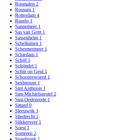
Rosmalen
2
Rossum
1
Rotterdam
4
Ruurlo
1
Sappemeer
1
Sas van Gent
1
Sassenheim
1
Schelluinen
1
Schermermeer
1
Schiedam
1
Schijf
1
Schijndel
1
Schin op Geul
1
Schoonrewoerd
1
Sexbierum
1
Sint Anthonis
1
Sint-Michielsgestel
2
Sint-Oedenrode
1
Sittard
0
Sleeuwijk
1
Sliedrecht
1
Slikkerveer
1
Soest
1
Someren
2
Spanbroek
1