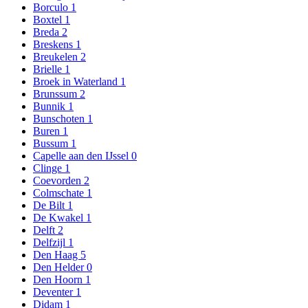
Borculo
1
Boxtel
1
Breda
2
Breskens
1
Breukelen
2
Brielle
1
Broek in Waterland
1
Brunssum
2
Bunnik
1
Bunschoten
1
Buren
1
Bussum
1
Capelle aan den IJssel
0
Clinge
1
Coevorden
2
Colmschate
1
De Bilt
1
De Kwakel
1
Delft
2
Delfzijl
1
Den Haag
5
Den Helder
0
Den Hoorn
1
Deventer
1
Didam
1