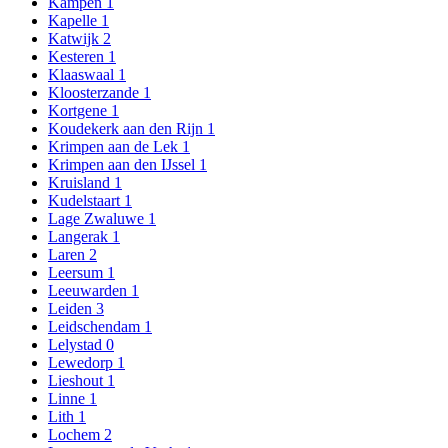
Kampen
1
Kapelle
1
Katwijk
2
Kesteren
1
Klaaswaal
1
Kloosterzande
1
Kortgene
1
Koudekerk aan den Rijn
1
Krimpen aan de Lek
1
Krimpen aan den IJssel
1
Kruisland
1
Kudelstaart
1
Lage Zwaluwe
1
Langerak
1
Laren
2
Leersum
1
Leeuwarden
1
Leiden
3
Leidschendam
1
Lelystad
0
Lewedorp
1
Lieshout
1
Linne
1
Lith
1
Lochem
2