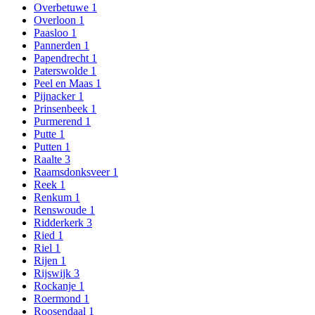
Overbetuwe
1
Overloon
1
Paasloo
1
Pannerden
1
Papendrecht
1
Paterswolde
1
Peel en Maas
1
Pijnacker
1
Prinsenbeek
1
Purmerend
1
Putte
1
Putten
1
Raalte
3
Raamsdonksveer
1
Reek
1
Renkum
1
Renswoude
1
Ridderkerk
3
Ried
1
Riel
1
Rijen
1
Rijswijk
3
Rockanje
1
Roermond
1
Roosendaal
1