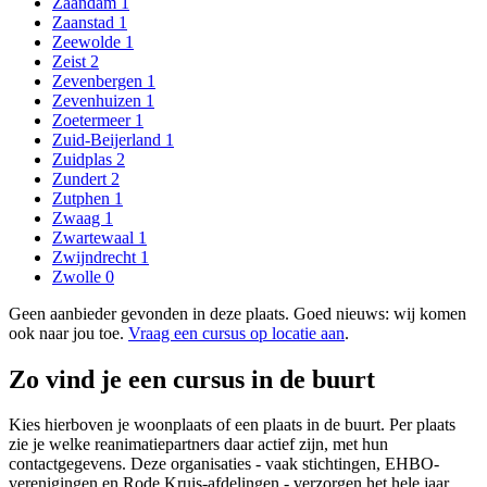
Zaandam
1
Zaanstad
1
Zeewolde
1
Zeist
2
Zevenbergen
1
Zevenhuizen
1
Zoetermeer
1
Zuid-Beijerland
1
Zuidplas
2
Zundert
2
Zutphen
1
Zwaag
1
Zwartewaal
1
Zwijndrecht
1
Zwolle
0
Geen aanbieder gevonden in deze plaats. Goed nieuws: wij komen
ook naar jou toe.
Vraag een cursus op locatie aan
.
Zo vind je een cursus in de buurt
Kies hierboven je woonplaats of een plaats in de buurt. Per plaats
zie je welke reanimatiepartners daar actief zijn, met hun
contactgegevens. Deze organisaties - vaak stichtingen, EHBO-
verenigingen en Rode Kruis-afdelingen - verzorgen het hele jaar