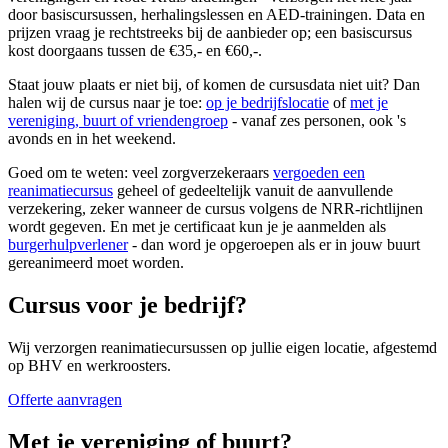
door basiscursussen, herhalingslessen en AED-trainingen. Data en
prijzen vraag je rechtstreeks bij de aanbieder op; een basiscursus
kost doorgaans tussen de €35,- en €60,-.
Staat jouw plaats er niet bij, of komen de cursusdata niet uit? Dan
halen wij de cursus naar je toe:
op je bedrijfslocatie
of
met je
vereniging, buurt of vriendengroep
- vanaf zes personen, ook 's
avonds en in het weekend.
Goed om te weten: veel zorgverzekeraars
vergoeden een
reanimatiecursus
geheel of gedeeltelijk vanuit de aanvullende
verzekering, zeker wanneer de cursus volgens de NRR-richtlijnen
wordt gegeven. En met je certificaat kun je je aanmelden als
burgerhulpverlener
- dan word je opgeroepen als er in jouw buurt
gereanimeerd moet worden.
Cursus voor je bedrijf?
Wij verzorgen reanimatiecursussen op jullie eigen locatie, afgestemd
op BHV en werkroosters.
Offerte aanvragen
Met je vereniging of buurt?