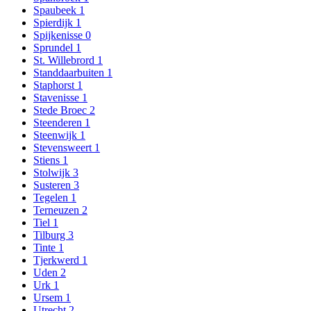
Spaubeek
1
Spierdijk
1
Spijkenisse
0
Sprundel
1
St. Willebrord
1
Standdaarbuiten
1
Staphorst
1
Stavenisse
1
Stede Broec
2
Steenderen
1
Steenwijk
1
Stevensweert
1
Stiens
1
Stolwijk
3
Susteren
3
Tegelen
1
Terneuzen
2
Tiel
1
Tilburg
3
Tinte
1
Tjerkwerd
1
Uden
2
Urk
1
Ursem
1
Utrecht
2