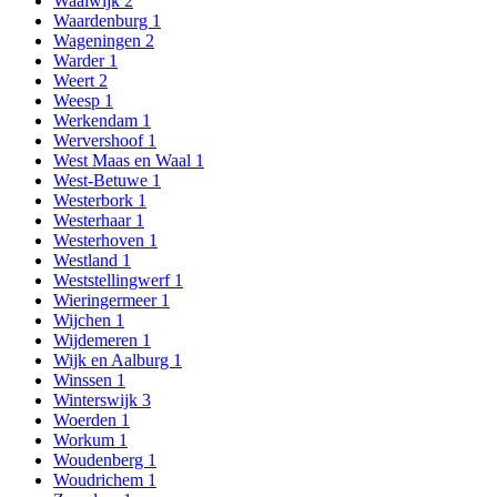
Waalwijk
2
Waardenburg
1
Wageningen
2
Warder
1
Weert
2
Weesp
1
Werkendam
1
Wervershoof
1
West Maas en Waal
1
West-Betuwe
1
Westerbork
1
Westerhaar
1
Westerhoven
1
Westland
1
Weststellingwerf
1
Wieringermeer
1
Wijchen
1
Wijdemeren
1
Wijk en Aalburg
1
Winssen
1
Winterswijk
3
Woerden
1
Workum
1
Woudenberg
1
Woudrichem
1