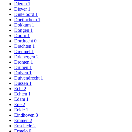
Dieren
1
Diever
1
Dinteloord
1
Doetinchem
1
Dokkum
1
Dongen
1
Doorn
1
Dordrecht
0
Drachten
1
Dreumel
1
Driebergen
2
Dronten
1
Drunen
1
Duiven
1
Duivendrecht
1
Dussen
1
Echt
2
Echten
1
Edam
1
Ede
2
Eelde
1
Eindhoven
3
Emmen
2
Enschede
2
Ermelo
0