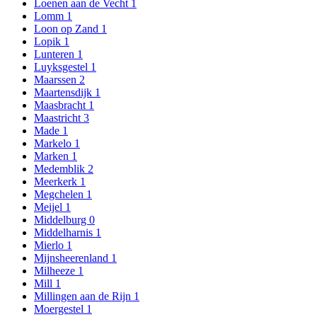
Loenen aan de Vecht
1
Lomm
1
Loon op Zand
1
Lopik
1
Lunteren
1
Luyksgestel
1
Maarssen
2
Maartensdijk
1
Maasbracht
1
Maastricht
3
Made
1
Markelo
1
Marken
1
Medemblik
2
Meerkerk
1
Megchelen
1
Meijel
1
Middelburg
0
Middelharnis
1
Mierlo
1
Mijnsheerenland
1
Milheeze
1
Mill
1
Millingen aan de Rijn
1
Moergestel
1