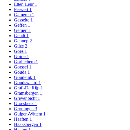
Etten-Leur
1
Ferwert
1
Gameren
1
Gasselte
1
Geffen
1
Gemert
1
Gendt
1
Gennep
2
Gilze
2
Goes
1
Goirle
1
Gorinchem
1
Gorssel
1
Gouda
1
Gouderak
1
Goudswaard
1
Graft-De Rijp
1
Gramsbergen
1
Grevenbicht
1
Groesbeek
1
Groningen
3
Gulpen-Wittem
1
Haaften
1
Haaksbergen
1
Haaren
1