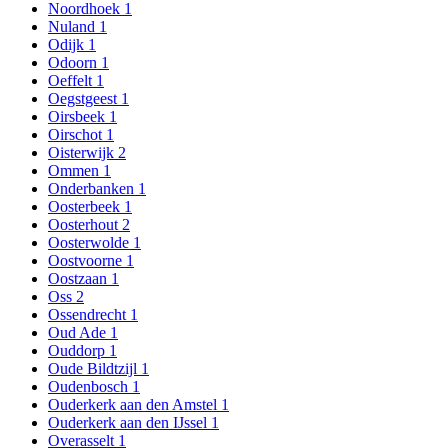
Noordhoek
1
Nuland
1
Odijk
1
Odoorn
1
Oeffelt
1
Oegstgeest
1
Oirsbeek
1
Oirschot
1
Oisterwijk
2
Ommen
1
Onderbanken
1
Oosterbeek
1
Oosterhout
2
Oosterwolde
1
Oostvoorne
1
Oostzaan
1
Oss
2
Ossendrecht
1
Oud Ade
1
Ouddorp
1
Oude Bildtzijl
1
Oudenbosch
1
Ouderkerk aan den Amstel
1
Ouderkerk aan den IJssel
1
Overasselt
1