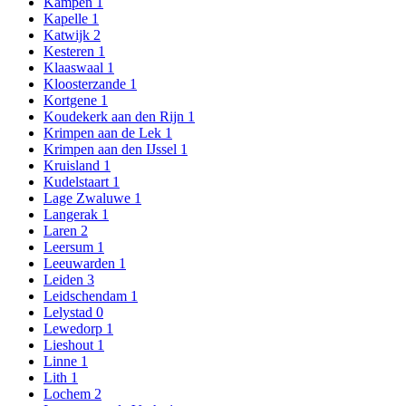
Kampen
1
Kapelle
1
Katwijk
2
Kesteren
1
Klaaswaal
1
Kloosterzande
1
Kortgene
1
Koudekerk aan den Rijn
1
Krimpen aan de Lek
1
Krimpen aan den IJssel
1
Kruisland
1
Kudelstaart
1
Lage Zwaluwe
1
Langerak
1
Laren
2
Leersum
1
Leeuwarden
1
Leiden
3
Leidschendam
1
Lelystad
0
Lewedorp
1
Lieshout
1
Linne
1
Lith
1
Lochem
2