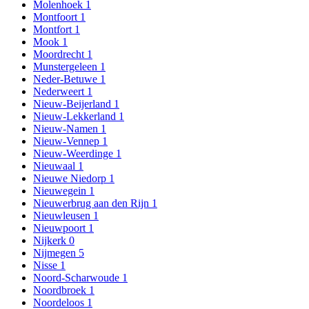
Molenhoek
1
Montfoort
1
Montfort
1
Mook
1
Moordrecht
1
Munstergeleen
1
Neder-Betuwe
1
Nederweert
1
Nieuw-Beijerland
1
Nieuw-Lekkerland
1
Nieuw-Namen
1
Nieuw-Vennep
1
Nieuw-Weerdinge
1
Nieuwaal
1
Nieuwe Niedorp
1
Nieuwegein
1
Nieuwerbrug aan den Rijn
1
Nieuwleusen
1
Nieuwpoort
1
Nijkerk
0
Nijmegen
5
Nisse
1
Noord-Scharwoude
1
Noordbroek
1
Noordeloos
1