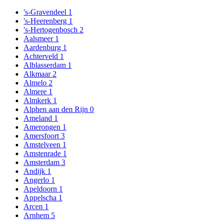
's-Gravendeel
1
's-Heerenberg
1
's-Hertogenbosch
2
Aalsmeer
1
Aardenburg
1
Achterveld
1
Alblasserdam
1
Alkmaar
2
Almelo
2
Almere
1
Almkerk
1
Alphen aan den Rijn
0
Ameland
1
Amerongen
1
Amersfoort
3
Amstelveen
1
Amstenrade
1
Amsterdam
3
Andijk
1
Angerlo
1
Apeldoorn
1
Appelscha
1
Arcen
1
Arnhem
5