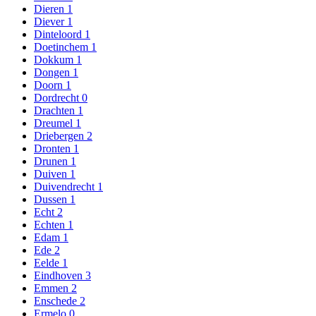
Dieren
1
Diever
1
Dinteloord
1
Doetinchem
1
Dokkum
1
Dongen
1
Doorn
1
Dordrecht
0
Drachten
1
Dreumel
1
Driebergen
2
Dronten
1
Drunen
1
Duiven
1
Duivendrecht
1
Dussen
1
Echt
2
Echten
1
Edam
1
Ede
2
Eelde
1
Eindhoven
3
Emmen
2
Enschede
2
Ermelo
0