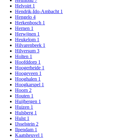
Helmond
7
Helvoirt
1
Hendrik-Ido-Ambacht
1
Hengelo
4
Herkenbosch
1
Hernen
1
Herwijnen
1
Heukelom
1
Hilvarenbeek
1
Hilversum
3
Holten
1
Hoofddorp
1
Hoogerheide
1
Hoogeveen
1
Hooghalen
1
Hoogkarspel
1
Hoorn
2
Houten
1
Huijbergen
1
Huizen
1
Hulsberg
1
Hulst
1
IJsselstein
2
Ilpendam
1
Kaatsheuvel
1