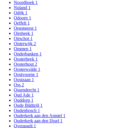
Noordhoek
1
Nuland
1
Odijk
1
Odoorn
1
Oeffelt
1
Oegstgeest
1
Oirsbeek
1
Oirschot
1
Oisterwijk
2
Ommen
1
Onderbanken
1
Oosterbeek
1
Oosterhout
2
Oosterwolde
1
Oostvoorne
1
Oostzaan
1
Oss
2
Ossendrecht
1
Oud Ade
1
Ouddorp
1
Oude Bildtzijl
1
Oudenbosch
1
Ouderkerk aan den Amstel
1
Ouderkerk aan den IJssel
1
Overasselt
1