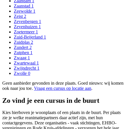
Zaandam
1
Zaanstad
1
Zeewolde
1
Zeist
2
Zevenbergen
1
Zevenhuizen
1
Zoetermeer
1
Zuid-Beijerland
1
Zuidplas
2
Zundert
2
Zutphen
1
Zwaag
1
Zwartewaal
1
Zwijndrecht
1
Zwolle
0
Geen aanbieder gevonden in deze plaats. Goed nieuws: wij komen
ook naar jou toe.
Vraag een cursus op locatie aan
.
Zo vind je een cursus in de buurt
Kies hierboven je woonplaats of een plaats in de buurt. Per plaats
zie je welke reanimatiepartners daar actief zijn, met hun
contactgegevens. Deze organisaties - vaak stichtingen, EHBO-
verenigingen en Rode Kruis-afdelingen - verzorgen het hele jaar