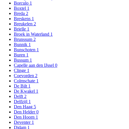
Borculo
1
Boxtel
1
Breda
2
Breskens
1
Breukelen
2
Brielle
1
Broek in Waterland
1
Brunssum
2
Bunnik
1
Bunschoten
1
Buren
1
Bussum
1
Capelle aan den IJssel
0
Clinge
1
Coevorden
2
Colmschate
1
De Bilt
1
De Kwakel
1
Delft
2
Delfzijl
1
Den Haag
5
Den Helder
0
Den Hoorn
1
Deventer
1
Didam
1