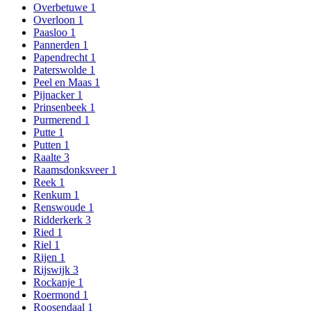
Overbetuwe
1
Overloon
1
Paasloo
1
Pannerden
1
Papendrecht
1
Paterswolde
1
Peel en Maas
1
Pijnacker
1
Prinsenbeek
1
Purmerend
1
Putte
1
Putten
1
Raalte
3
Raamsdonksveer
1
Reek
1
Renkum
1
Renswoude
1
Ridderkerk
3
Ried
1
Riel
1
Rijen
1
Rijswijk
3
Rockanje
1
Roermond
1
Roosendaal
1