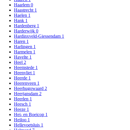
Haarlem
0
Haastrecht
1
Haelen
1
Hank
1
Hardenberg
1
Harderwijk
0
Hardinxveld-Giessendam
1
Haren
1
Harlingen
1
Harmelen
1
Havelte
1
Heel
2
Heemstede
1
Heenvliet
1
Heerde
1
Heerenveen
1
Heerhugowaard
2
Heerjansdam
2
Heerlen
1
Heesch
1
Heeze
1
Hei- en Boeicop
1
Heiloo
1
Hellevoetsluis
1