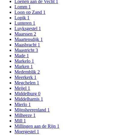
Loenen aan de Vecht
1
Lomm
1
Loon op Zand
1
Lopik
1
Lunteren
1
Luyksgestel
1
Maarssen
2
Maartensdijk
1
Maasbracht
1
Maastricht
3
Made
1
Markelo
1
Marken
1
Medemblik
2
Meerkerk
1
Megchelen
1
Meijel
1
Middelburg
0
Middelharnis
1
Mierlo
1
Mijnsheerenland
1
Milheeze
1
Mill
1
Millingen aan de Rijn
1
Moergestel
1