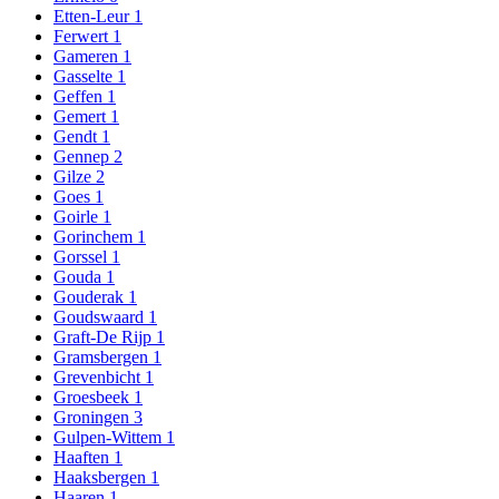
Etten-Leur
1
Ferwert
1
Gameren
1
Gasselte
1
Geffen
1
Gemert
1
Gendt
1
Gennep
2
Gilze
2
Goes
1
Goirle
1
Gorinchem
1
Gorssel
1
Gouda
1
Gouderak
1
Goudswaard
1
Graft-De Rijp
1
Gramsbergen
1
Grevenbicht
1
Groesbeek
1
Groningen
3
Gulpen-Wittem
1
Haaften
1
Haaksbergen
1
Haaren
1