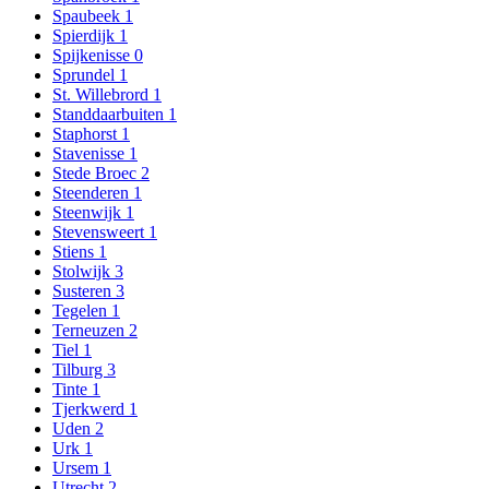
Spaubeek
1
Spierdijk
1
Spijkenisse
0
Sprundel
1
St. Willebrord
1
Standdaarbuiten
1
Staphorst
1
Stavenisse
1
Stede Broec
2
Steenderen
1
Steenwijk
1
Stevensweert
1
Stiens
1
Stolwijk
3
Susteren
3
Tegelen
1
Terneuzen
2
Tiel
1
Tilburg
3
Tinte
1
Tjerkwerd
1
Uden
2
Urk
1
Ursem
1
Utrecht
2