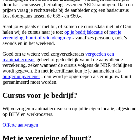
door basiscursussen, herhalingslessen en AED-trainingen. Data en
prijzen vraag je rechtstreeks bij de aanbieder op; een basiscursus
kost doorgaans tussen de €35,- en €60,-.
Staat jouw plaats er niet bij, of komen de cursusdata niet uit? Dan
halen wij de cursus naar je toe:
op je bedrijfslocatie
of
met je
vereniging, buurt of vriendengroep
- vanaf zes personen, ook 's
avonds en in het weekend.
Goed om te weten: veel zorgverzekeraars
vergoeden een
reanimatiecursus
geheel of gedeeltelijk vanuit de aanvullende
verzekering, zeker wanneer de cursus volgens de NRR-richtlijnen
wordt gegeven. En met je certificaat kun je je aanmelden als
burgerhulpverlener
- dan word je opgeroepen als er in jouw buurt
gereanimeerd moet worden.
Cursus voor je bedrijf?
Wij verzorgen reanimatiecursussen op jullie eigen locatie, afgestemd
op BHV en werkroosters.
Offerte aanvragen
Met je vereniging of buurt?