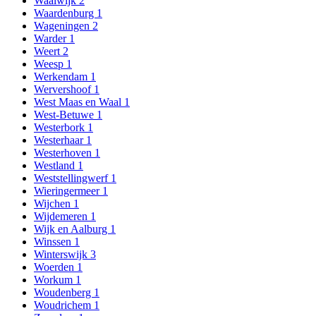
Waalwijk
2
Waardenburg
1
Wageningen
2
Warder
1
Weert
2
Weesp
1
Werkendam
1
Wervershoof
1
West Maas en Waal
1
West-Betuwe
1
Westerbork
1
Westerhaar
1
Westerhoven
1
Westland
1
Weststellingwerf
1
Wieringermeer
1
Wijchen
1
Wijdemeren
1
Wijk en Aalburg
1
Winssen
1
Winterswijk
3
Woerden
1
Workum
1
Woudenberg
1
Woudrichem
1