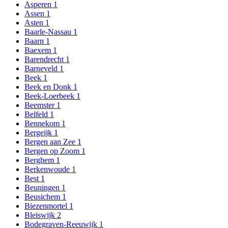
Asperen
1
Assen
1
Asten
1
Baarle-Nassau
1
Baarn
1
Baexem
1
Barendrecht
1
Barneveld
1
Beek
1
Beek en Donk
1
Beek-Loerbeek
1
Beemster
1
Belfeld
1
Bennekom
1
Bergeijk
1
Bergen aan Zee
1
Bergen op Zoom
1
Berghem
1
Berkenwoude
1
Best
1
Beuningen
1
Beusichem
1
Biezenmortel
1
Bleiswijk
2
Bodegraven-Reeuwijk
1