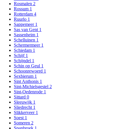
Rosmalen
2
Rossum
1
Rotterdam
4
Ruurlo
1
Sappemeer
1
Sas van Gent
1
Sassenheim
1
Schelluinen
1
Schermermeer
1
Schiedam
1
Schijf
1
Schijndel
1
Schin op Geul
1
Schoonrewoerd
1
Sexbierum
1
Sint Anthonis
1
Sint-Michielsgestel
2
Sint-Oedenrode
1
Sittard
0
Sleeuwijk
1
Sliedrecht
1
Slikkerveer
1
Soest
1
Someren
2
Spanbroek
1